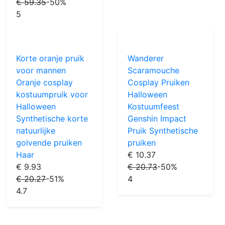
€ 59.35
-50%
5
Korte oranje pruik
Wanderer
voor mannen
Scaramouche
Oranje cosplay
Cosplay Pruiken
kostuumpruik voor
Halloween
Halloween
Kostuumfeest
Synthetische korte
Genshin Impact
natuurlijke
Pruik Synthetische
golvende pruiken
pruiken
Haar
€ 10.37
€ 9.93
€ 20.73
-50%
€ 20.27
-51%
4
4.7