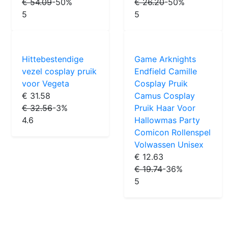
€ 54.09
-50%
€ 26.20
-50%
5
5
Hittebestendige
Game Arknights
vezel cosplay pruik
Endfield Camille
voor Vegeta
Cosplay Pruik
€ 31.58
Camus Cosplay
€ 32.56
-3%
Pruik Haar Voor
4.6
Hallowmas Party
Comicon Rollenspel
Volwassen Unisex
€ 12.63
€ 19.74
-36%
5