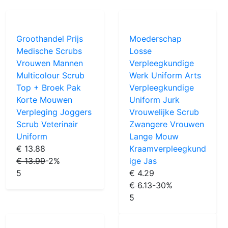
Groothandel Prijs
Moederschap
Medische Scrubs
Losse
Vrouwen Mannen
Verpleegkundige
Multicolour Scrub
Werk Uniform Arts
Top + Broek Pak
Verpleegkundige
Korte Mouwen
Uniform Jurk
Verpleging Joggers
Vrouwelijke Scrub
Scrub Veterinair
Zwangere Vrouwen
Uniform
Lange Mouw
€ 13.88
Kraamverpleegkund
€ 13.99
-2%
ige Jas
5
€ 4.29
€ 6.13
-30%
5