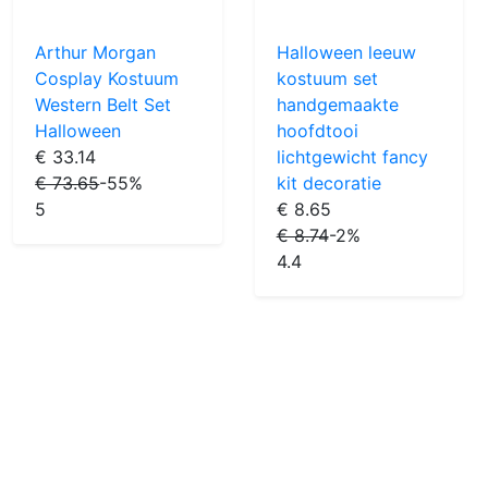
Arthur Morgan
Halloween leeuw
Cosplay Kostuum
kostuum set
Western Belt Set
handgemaakte
Halloween
hoofdtooi
€ 33.14
lichtgewicht fancy
€ 73.65
-55%
kit decoratie
5
€ 8.65
€ 8.74
-2%
4.4