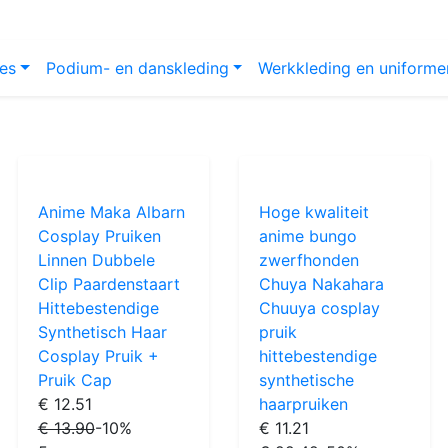
es
Podium- en danskleding
Werkkleding en uniforme
Anime Maka Albarn
Hoge kwaliteit
Cosplay Pruiken
anime bungo
Linnen Dubbele
zwerfhonden
Clip Paardenstaart
Chuya Nakahara
Hittebestendige
Chuuya cosplay
Synthetisch Haar
pruik
Cosplay Pruik +
hittebestendige
Pruik Cap
synthetische
€ 12.51
haarpruiken
€ 13.90
-10%
€ 11.21