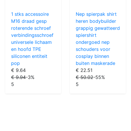
1 stks accessoire
Nep spierpak shirt
M16 draad gesp
heren bodybuilder
roterende schroef
grappig gewatteerd
verbindingsschroef
spiershirt
universele lichaam
ondergoed nep
en hoofd TPE
schouders voor
siliconen entiteit
cosplay binnen
pop
buiten maskerade
€ 9.64
€ 22.51
€ 9.94
-3%
€ 50.02
-55%
5
5