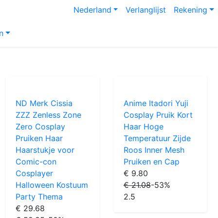
Nederland
Verlanglijst
Rekening
n
ND Merk Cissia
Anime Itadori Yuji
ZZZ Zenless Zone
Cosplay Pruik Kort
Zero Cosplay
Haar Hoge
Pruiken Haar
Temperatuur Zijde
Haarstukje voor
Roos Inner Mesh
Comic-con
Pruiken en Cap
Cosplayer
€ 9.80
Halloween Kostuum
€ 21.08
-53%
Party Thema
2.5
€ 29.68