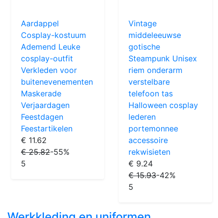
Aardappel
Vintage
Cosplay-kostuum
middeleeuwse
Ademend Leuke
gotische
cosplay-outfit
Steampunk Unisex
Verkleden voor
riem onderarm
buitenevenementen
verstelbare
Maskerade
telefoon tas
Verjaardagen
Halloween cosplay
Feestdagen
lederen
Feestartikelen
portemonnee
€ 11.62
accessoire
€ 25.82
-55%
rekwisieten
5
€ 9.24
€ 15.93
-42%
5
Werkkleding en uniformen