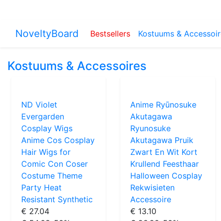
NoveltyBoard
Bestsellers
Kostuums & Accessoir
Kostuums & Accessoires
ND Violet
Anime Ryūnosuke
Evergarden
Akutagawa
Cosplay Wigs
Ryunosuke
Anime Cos Cosplay
Akutagawa Pruik
Hair Wigs for
Zwart En Wit Kort
Comic Con Coser
Krullend Feesthaar
Costume Theme
Halloween Cosplay
Party Heat
Rekwisieten
Resistant Synthetic
Accessoire
€ 27.04
€ 13.10