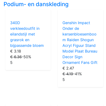
Podium- en danskleding
340D
Genshin Impact
verkleedoutfit in
Onder de
eilandstijl met
kersenbloesemboo
grasrok en
m Raiden Shogun
bijpassende bloem
Acryl Figuur Stand
€ 3.18
Model Plaat Bureau
€ 6.36
-50%
Decor Sign
5
Ornament Fans Gift
€ 2.47
€ 4.19
-41%
5