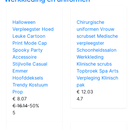
Halloween
Chirurgische
Verpleegster Hoed
uniformen Vrouw
Leuke Cartoon
scrubset Medische
Print Mode Cap
verpleegster
Spooky Party
Schoonheidssalon
Accessoire
Werkkleding
Stijlvolle Casual
Klinische scrubs
Emmer
Topbroek Spa Arts
Hoofddeksels
Verpleging Klinisch
Trendy Kostuum
pak
Prop
€ 12.03
€ 8.07
4.7
€ 16.14
-50%
5