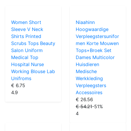
Women Short
Niaahinn
Sleeve V Neck
Hoogwaardige
Shirts Printed
Verpleegstersunifor
Scrubs Tops Beauty
men Korte Mouwen
Salon Uniform
Tops+Broek Set
Medical Top
Dames Multicolor
Hospital Nurse
Huisdieren
Working Blouse Lab
Medische
Unifroms
Werkkleding
€ 6.75
Verpleegsters
4.9
Accessoires
€ 26.56
€ 54.21
-51%
4