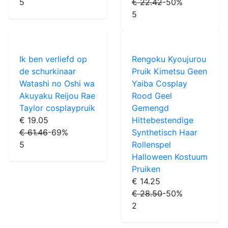
5
€ 22.42
-50%
5
Ik ben verliefd op
Rengoku Kyoujurou
de schurkinaar
Pruik Kimetsu Geen
Watashi no Oshi wa
Yaiba Cosplay
Akuyaku Reijou Rae
Rood Geel
Taylor cosplaypruik
Gemengd
€ 19.05
Hittebestendige
€ 61.46
-69%
Synthetisch Haar
5
Rollenspel
Halloween Kostuum
Pruiken
€ 14.25
€ 28.50
-50%
2